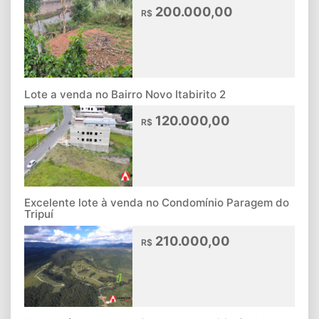
200.000,00
R$
Lote a venda no Bairro Novo Itabirito 2
120.000,00
R$
Excelente lote à venda no Condomínio Paragem do
Tripuí
210.000,00
R$