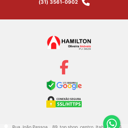
(31) 3561-0902
Rua João Pessoa, , 89, top shop, centro, Itabirito, MG