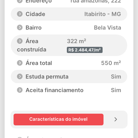
Endereço
rua amazonas
, 222
Cidade
Itabirito - MG
Bairro
Bela Vista
Área
322 m²
construída
R$ 2.484,47/m²
Área total
550 m²
Estuda permuta
Sim
Aceita financiamento
Sim
Características do imóvel