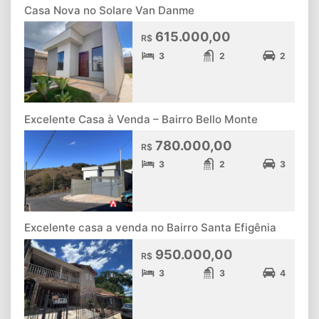
Casa Nova no Solare Van Danme
615.000,00
R$
3
2
2
Excelente Casa à Venda – Bairro Bello Monte
780.000,00
R$
3
2
3
Excelente casa a venda no Bairro Santa Efigênia
950.000,00
R$
3
3
4